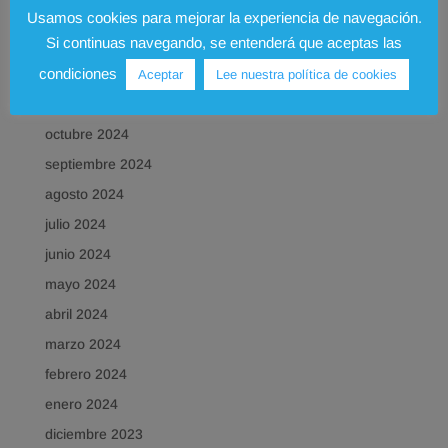
febrero 2025
Usamos cookies para mejorar la experiencia de navegación.
Si continuas navegando, se entenderá que aceptas las
enero 2025
condiciones
diciembre 2024
Aceptar
Lee nuestra política de cookies
noviembre 2024
octubre 2024
septiembre 2024
agosto 2024
julio 2024
junio 2024
mayo 2024
abril 2024
marzo 2024
febrero 2024
enero 2024
diciembre 2023