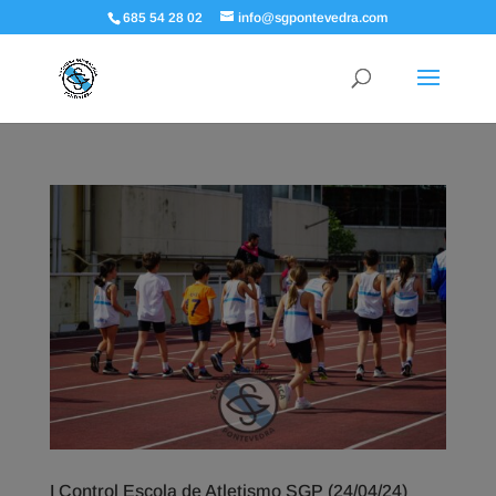
685 54 28 02
info@sgpontevedra.com
I Control Escola de Atletismo SGP (24/04/24)