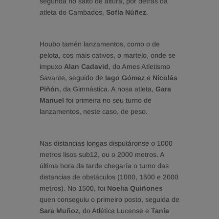
segunda no salto de altura, por detrás da
atleta do Cambados,
Sofía Núñez
.
Houbo tamén lanzamentos, como o de
pelota, cos máis cativos, o martelo, onde se
impuxo
Alan Cadavid
, do Ames Atletismo
Savante, seguido de
Iago Gómez
e
Nicolás
Piñón
, da Gimnástica. A nosa atleta,
Gara
Manuel
foi primeira no seu turno de
lanzamentos, neste caso, de peso.
Nas distancias longas disputáronse o 1000
metros lisos sub12, ou o 2000 metros. A
última hora da tarde chegaría o turno das
distancias de obstáculos (1000, 1500 e 2000
metros). No 1500, foi
Noelia Quiñones
quen conseguiu o primeiro posto, seguida de
Sara Muñoz
, do Atlética Lucense e
Tania