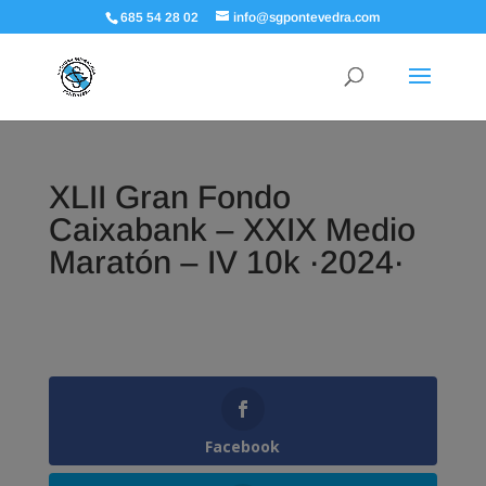
685 54 28 02
info@sgpontevedra.com
XLII Gran Fondo
Caixabank – XXIX Medio
Maratón – IV 10k ·2024·
Facebook