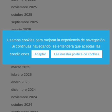
noviembre 2025
octubre 2025
septiembre 2025
agosto 2025
julio 2025
Usamos cookies para mejorar la experiencia de navegación.
junio 2025
Si continuas navegando, se entenderá que aceptas las
mayo 2025
condiciones
Aceptar
Lee nuestra política de cookies
abril 2025
marzo 2025
febrero 2025
enero 2025
diciembre 2024
noviembre 2024
octubre 2024