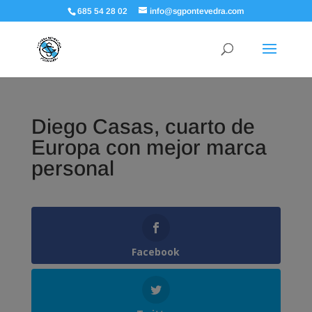
685 54 28 02
info@sgpontevedra.com
Diego Casas, cuarto de
Europa con mejor marca
personal
Facebook