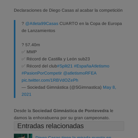
Declaraciones de Diego Casas al acabar la competición
?
@Atleta99Casas
CUARTO en la Copa de Europa
de Lanzamientos
? 57.40m
✅ MMP
✅ Récord de Castilla y León sub23
✅ Récord del club
#Split21
#EspañaAtletismo
#PasionPorCompetir
@atletismoRFEA
pic.twitter.com/1RBVdOZePh
— Sociedad Gimnástica (@SGimnastica)
May 8,
2021
Desde la
Sociedad Gimnástica de Pontevedra
le
damos la enhorabuena por su gran campeonato.
Entradas relacionadas
Diego Casas tiene la mirada puesta en