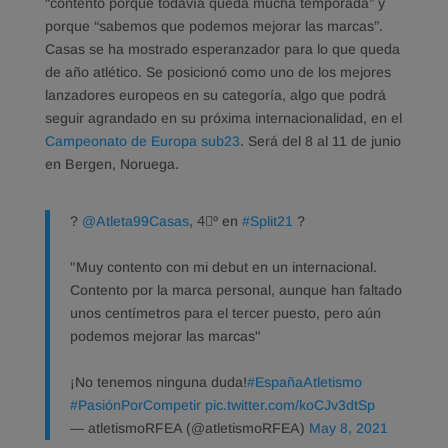
“contento porque todavía queda mucha temporada” y
porque “sabemos que podemos mejorar las marcas”.
Casas se ha mostrado esperanzador para lo que queda
de año atlético. Se posicionó como uno de los mejores
lanzadores europeos en su categoría, algo que podrá
seguir agrandado en su próxima internacionalidad, en el
Campeonato de Europa sub23
. Será del 8 al 11 de junio
en Bergen, Noruega.
?️
@Atleta99Casas
, 4⃣º en
#Split21
?
"Muy contento con mi debut en un internacional.
Contento por la marca personal, aunque han faltado
unos centímetros para el tercer puesto, pero aún
podemos mejorar las marcas"
¡No tenemos ninguna duda!
#EspañaAtletismo
#PasiónPorCompetir
pic.twitter.com/koCJv3dtSp
— atletismoRFEA (@atletismoRFEA)
May 8, 2021